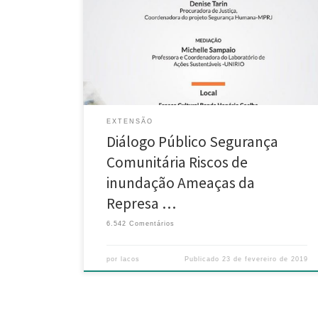
fevereiro) Participação: Alunos do Colégio Estadual
Sérvulo Mello, moradores de Rio Bonito, Silva Jardim,
Casimiro de Abreu e Maricá, atores sociais do
Movimento Silva Jardim Sustentável, representante do
ICMBIO, da Pestalozzi, Quebec, Cátedra UNESCO,
Feira […]
EXTENSÃO
Diálogo Público Segurança
Comunitária Riscos de
inundação Ameaças da
Represa …
6.542 Comentários
por
lacos
Publicado
23 de fevereiro de 2019