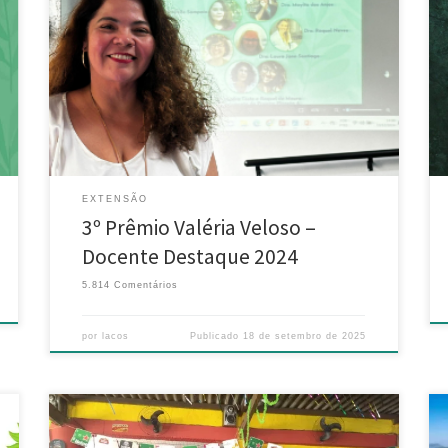
É com grande satisfação que anunciamos a vencedora
do 3º Prêmio Valéria Veloso – Docente Destaque
2024, concedido durante a III Mostra Científica do
Instituto de Biociências da UNIRIO (@ibio.unirio): a
estimada Profª Dra. Michelle Sampaio. Além de ser
reconhecida por sua trajetória, a professora também
nos brindou com a […]
EXTENSÃO
3º Prêmio Valéria Veloso –
Docente Destaque 2024
5.814 Comentários
por
lacos
Publicado
18 de setembro de 2025
Diálogo Público Segurança Humana – Aldeia Velha (03