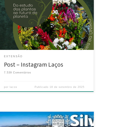
Profa. e Dra. Michelle Cristina Sampaio em nossa
instituição.
Biologia Vegetal II – disciplina que
aprofunda o estudo das plantas, explorando suas
estruturas, funções e importância ecológica.
Desenvolvimento Sustentável – área que conecta
ciência, sociedade e meio ambiente, refletindo sobre
práticas que […]
EXTENSÃO
Post – Instagram Laços
7.539 Comentários
por
lacos
Publicado
18 de setembro de 2025
Reunião Geladeira Cultural Gian Calvi Participantes: