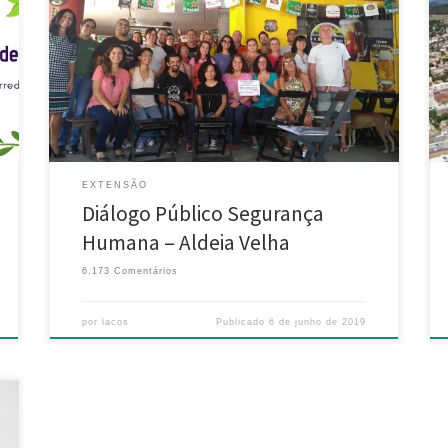
de junho) Participantes: Representantes do ICMBio,
Defesa Civil Municipal, AMAVE, UFRJ, UNIRIO, MPRJ,
moradores do bairro de Aldeia Velha, Imbaú e
Varginha. Proposta: Abordar as questões envolvendo
as barragens da Lagoa de Juturnaíba; dinamização
social; apresentação do Projeto Filhote e do Morte
[…]
EXTENSÃO
Diálogo Público Segurança
Humana – Aldeia Velha
6.173 Comentários
por
lacos
Publicado
6 de junho de 2019