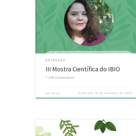
III Mostra Científica do IBIO
No dia 10 de
dezembro, o Instituto de Biociências realiza a terceira
edição de sua Mostra Científica, com o tema
“Biodiversidade e Sustentabilidade”. Este ano,
teremos a honra de contar com GRANDES
pesquisadoras do IBIO!
Às 14h30, a professora e
coordenadora do Laboratório Laços: […]
EXTENSÃO
III Mostra Científica do IBIO
7.236 Comentários
por
lacos
Publicado
18 de setembro de 2025
1° Festival de Sustentabilidade da UNIRIO No primeiro