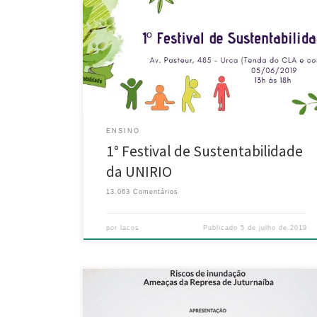
semestre de 2019, em parceria com a turma de
Desenvolvimento Sustentável da professora Michelle
Cristina Sampaio foi realizado o Primeiro Festival de
Sustentabilidade da UNIRIO. O evento surgiu frente a
necessidade de um espaço de troca e integração de
conhecimentos para a […]
ENSINO
1° Festival de Sustentabilidade
da UNIRIO
13.063 Comentários
por
lacos
Publicado
5 de julho de 2019
Diálogo Público Segurança Comunitária Riscos de
inundação Ameaças da Represa de Juturnaíba (22 de