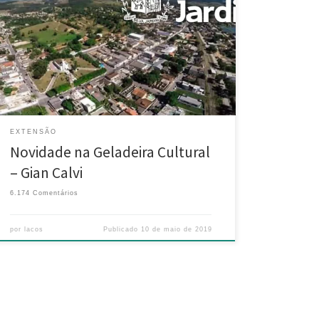
Michelle Sampaio, Ana Beatriz Fajoses, Rafael Mota,
Jade Melo e Luciene Nunes, Elbert Souza O espaço da
Geladeira Cultural se tornou um local de interação,
participação e realiza atividades periódicas
incentivando a leitura, escrita e o crescimento das
crianças e jovens locais, além […]
EXTENSÃO
Novidade na Geladeira Cultural
– Gian Calvi
6.174 Comentários
por
lacos
Publicado
10 de maio de 2019